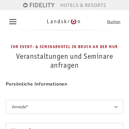
Buchen
Deutsch
English
IHR EVENT- & SEMINARHOTEL IN BRUCK AN DER MUR
Veranstaltungen und Seminare
Das Hotel
anfragen
Über uns
Zimmer & Preise
Sauna & Dampfbad
Persönliche Informationen
Inklusivleistungen
Unsere Zimmer
Veranstaltungen & Seminare
Frühstück
Buchen
Lage & Anreise
Buchungsinformationen
Veranstaltungen & Seminare
Aktivitäten & Region
Angebote
Seminare anfragen
Inklusivleistungen
Winteraktiv
Anfragen
Skifahren